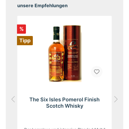
unsere Empfehlungen
%
Ti
Tipp
ky
The Six Isles Pomerol Finish
Scotch Whisky