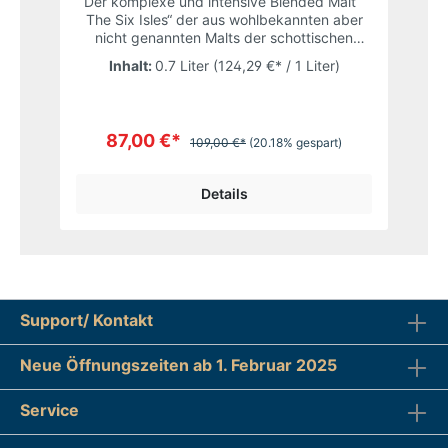
im
Der komplexe und intensive Blended Malt “
r
The Six Isles“ der aus wohlbekannten aber
nicht genannten Malts der schottischen
Inseldistillen vermählt wurde, ist in dieser
Inhalt:
0.7 Liter
(124,29 €* / 1 Liter)
t
limitierten Version ein Jahr in französischen
uch
Pomerol Fässern nachgereift. Nicht
M
hu
kühlgefiltert und nicht gefärbt wurden im
ten
Jahr 2017 lediglich 3900 Flaschen abgefüllt.
87,00 €*
109,00 €*
(20.18% gespart)
t
s
in
t
Details
en
A
nd
a
Er
g
für
u
Support/ Kontakt
m
u
Neue Öffnungszeiten ab 1. Februar 2025
Service