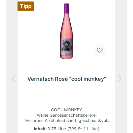
Tipp
Ti
l
Vernatsch Rosé "cool monkey"
COOL MONKEY
Weine Genossenschaftskellerei
l
Heilbronn Alkoholreduziert, geschmackvoll
und am besten richtig kalt. Mit unseren
Inhalt:
0.75 Liter
(7,99 €* / 1 Liter)
neuen COOL MONKEY Weinen bekommt