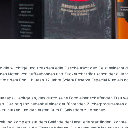
n
Gin
Grappa / Pisco
en
Cognac / Brandy / Ar
se: die wuchtige und trotzdem edle Flasche trägt den Geist seiner s
t seinen Noten von Kaffeebohnen und Zuckerrohr trägt schon der 8 Jah
nt mit dem Ron Cihuatán 12 Jahre Solera Reserva Especial Rum ein no
 Guazapa-Gebirge an, das durch seine Form einer schlafenden Frau w
iert. Der ist ganz nebenbei einer der führenden Zuckerproduzenten 
h zu nutzen, um den ersten Rum El Salvadors zu brennen.
Reifung komplett auf dem Gelände der Destillerie stattfinden, konn
atán 8 Jahre in die Flasche bringen. Die gelten natürlich auch für 