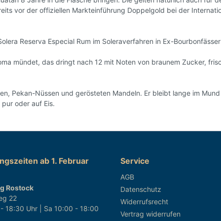
eits vor der offiziellen Markteinführung Doppelgold bei der Interna
 Solera Reserva Especial Rum im Soleraverfahren in Ex-Bourbonfässer
roma mündet, das dringt nach 12 mit Noten von braunem Zucker, fri
ten, Pekan-Nüssen und gerösteten Mandeln. Er bleibt lange im Mund 
pur oder auf Eis.
gszeiten ab 1. Februar
Service
AGB
g Rostock
Datenschutz
eg 22
Widerrufsrecht
 - 18:30 Uhr | Sa 10:00 - 18:00
Vertrag widerrufen