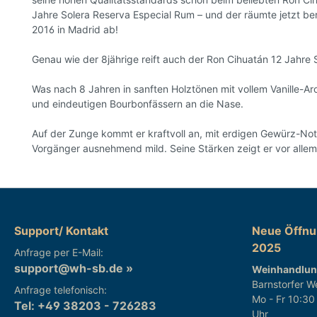
Jahre Solera Reserva Especial Rum – und der räumte jetzt ber
2016 in Madrid ab!
Genau wie der 8jährige reift auch der Ron Cihuatán 12 Jahre
Was nach 8 Jahren in sanften Holztönen mit vollem Vanille-A
und eindeutigen Bourbonfässern an die Nase.
Auf der Zunge kommt er kraftvoll an, mit erdigen Gewürz-No
Vorgänger ausnehmend mild. Seine Stärken zeigt er vor allem 
Support/ Kontakt
Neue Öffnun
2025
Anfrage per E-Mail:
support@wh-sb.de »
Weinhandlun
Barnstorfer W
Anfrage telefonisch:
Mo - Fr 10:30
Tel: +49 38203 - 726283
Uhr