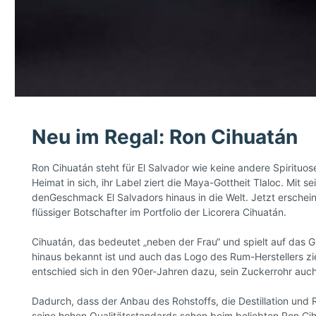
Bier
Zigarre
Wodka / Vodka
Rum
Zubehör / Kleidung
Rarität
Neu im Regal: Ron Cihuatán
Kuba
Ron Cihuatán steht für El Salvador wie keine andere Spirituo
Heimat in sich, ihr Label ziert die Maya-Gottheit Tlaloc. Mi
denGeschmack El Salvadors hinaus in die Welt. Jetzt erschei
flüssiger Botschafter im Portfolio der Licorera Cihuatán.
Cihuatán, das bedeutet „neben der Frau“ und spielt auf das
hinaus bekannt ist und auch das Logo des Rum-Herstellers z
entschied sich in den 90er-Jahren dazu, sein Zuckerrohr auc
Dadurch, dass der Anbau des Rohstoffs, die Destillation und 
seine hohen Qualitätsstandards schon beim beliebten Ron Cihu