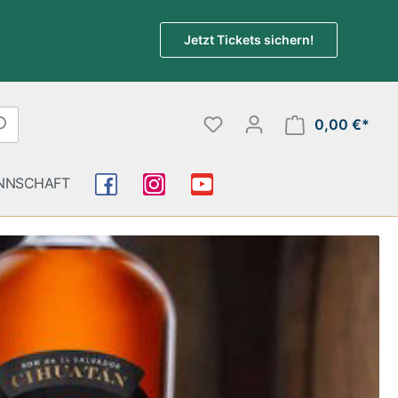
Jetzt Tickets sichern!
0,00 €*
NNSCHAFT
Tequila / Mezcal
Obstbrände / Calvados