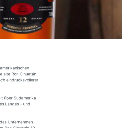
Wermut / Aperitif
Wein
magnac
Alkoholfrei
üdamerikanischen
re alte Ron Cihuatán
ch eindrucksvollerer
eit über Südamerika
des Landes – und
te das Unternehmen
den Ron Cihuatán 12